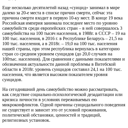
Еще несколько десятилетий назад «суицид» занимал в мире
далеко за 20-е места в списке причин смерти, сейчас эта
причина смерти входит в первую 10-ку мест. В конце 19 века
Российская империя занимала последнее место по уровню
самоубийств среди европейских стран – в ней совершалось 3
самоубийства на 100 тысяч населения, в 1988г. в СССР – 19 на
100 тыс. населения, в 2016 г. в Республике Беларусь – 21,5 на
100 тыс. населения, а в 2018г. – 19,0 на 100 тыс. населения
нашей страны, при этом республика вернулась в категорию
стран со средним уровнем суицидов (до 20,0 случаев на
100тыс. населения). Для сравнения с данными показателями и
обозначения актуальности данной проблемы в Витебской
области в 2018г. уровень суицидов составил 24,1 на 100 тыс.
населения, что является высоким показателем уровня
суицидов.
На сегодняшний день самоубийство можно рассматривать,
как следствие социально-психологической дезадаптации или
кризиса личности в условиях переживаемых ею
микроконфликтов. Одной причины суицидального поведения
не существует и зависит это от условий проживания,
политической обстановки, ценностей и традиций,
религиозных установок.