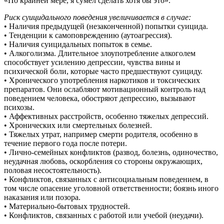
«По крайней мере, я сумел сделать хотя бы это».
Риск суицидального поведения увеличивается в случае:
• Наличия предыдущей (незаконченной) попытки суицида.
• Тенденции к самоповреждению (аутоагрессия).
• Наличия суицидальных попыток в семье.
• Алкоголизма. Длительное злоупотребление алкоголем
способствует усилению депрессии, чувства вины и
психической боли, которые часто предшествуют суициду.
• Хронического употребления наркотиков и токсических
препаратов. Они ослабляют мотивационный контроль над
поведением человека, обостряют депрессию, вызывают
психозы.
• Аффективных расстройств, особенно тяжелых депрессий.
• Хронических или смертельных болезней.
• Тяжелых утрат, например смерти родителя, особенно в
течение первого года после потери.
• Лично-семейных конфликтов (развод, болезнь, одиночество,
неудачная любовь, оскорбления со стороны окружающих,
половая несостоятельность).
• Конфликтов, связанных с антисоциальным поведением, в
том числе опасение уголовной ответственности; боязнь иного
наказания или позора.
• Материально-бытовых трудностей.
• Конфликтов, связанных с работой или учебой (неудачи).