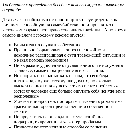
Требования к проведению беседы с человеком, размышляющим
о суициде.
Для начала необходимо не просто принять суицидента как
личность, способную на самоубийство, но и признать за
человеком формальное право совершить такой шаг. А во время
самого диалога взрослому рекомендуется:
Внимательно слушать собеседника.
Правильно формировать вопросы, спокойно и
доходчиво расспрашивая о сути тревожащей ситуации и
о какая помощь необходима.
Не выражать удивление от услышанного и не осуждать
за любые, самые шокирующие высказывания.
Не спорить и не настаивать на том, что его беда
ничтожна, ему живется лучше других, по сколько
высказывания типа «у всех есть такие же проблемы»
заставят человека еще больше ощутить себя ненужным и
бесполезным.
У детей и подростков постараться изменить романтико –
трагедийный ореол представлений о собственной
смерти.
Не предлагать не оправданных утешений, но
подчеркнуть временный характер проблемы.
Привести конструктивные способы ее решения.