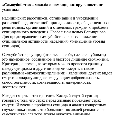
«Самоубийство – мольба о помощи, которую никто не
услышал
медицинских работников, организаций и учреждений
различной ведомственной принадлежности, общественных и
религиозных организаций и отдельных граждан к проблеме
суицидального поведения. Глобальной целью Всемирного
Дня предотвращения самоубийств является снижение
суицидальной активности населения (уменьшение уровня
суицидов).
Самоубийство, суицид (от лат.sui – себя, caedere – убивать) –
это намеренное, осознанное и быстрое лишение себя жизни.
Критерии, с помощью которых можно провести границу
между суицидом и другими видами смерти, а также
различными «околосуицидальными» явлениями других видов
смерти и «парасуицидов» следующие: добровольность,
самостоятельность, сознательность, намеренность,
достаточность.
Каждая смерть – это трагедия. Каждый случай суицида
говорит о том, что страх перед жизнью побеждает страх
смерти. Изучение проблемы суицида и анализ конкретных
случаев показывают, что большинство людей решаются на
самоубийство для того, чтобы обратить внимание