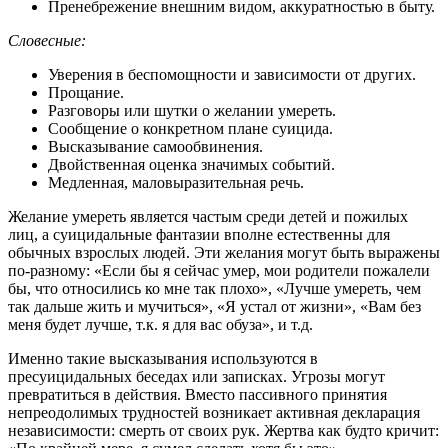
Пренебрежение внешним видом, аккуратностью в быту.
Словесные:
Уверения в беспомощности и зависимости от других.
Прощание.
Разговоры или шутки о желании умереть.
Сообщение о конкретном плане суицида.
Высказывание самообвинения.
Двойственная оценка значимых событий.
Медленная, маловыразительная речь.
Желание умереть является частым среди детей и пожилых
лиц, а суицидальные фантазии вполне естественны для
обычных взрослых людей. Эти желания могут быть выражены
по-разному: «Если бы я сейчас умер, мои родители пожалели
бы, что относились ко мне так плохо», «Лучше умереть, чем
так дальше жить и мучиться», «Я устал от жизни», «Вам без
меня будет лучше, т.к. я для вас обуза», и т.д.
Именно такие высказывания используются в
пресуицидальных беседах или записках. Угрозы могут
превратиться в действия. Вместо пассивного принятия
непреодолимых трудностей возникает активная декларация
независимости: смерть от своих рук. Жертва как будто кричит: