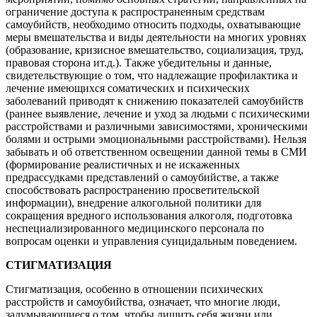
ограничение доступа к распространенным средствам
самоубийств, необходимо относить подходы, охватывающие
меры вмешательства и виды деятельности на многих уровнях
(образование, кризисное вмешательство, социализация, труд,
правовая сторона ит.д.). Также убедительны и данные,
свидетельствующие о том, что надлежащие профилактика и
лечение имеющихся соматических и психических
заболеваний приводят к снижению показателей самоубийств
(раннее выявление, лечение и уход за людьми с психическими
расстройствами и различными зависимостями, хроническими
болями и острыми эмоциональными расстройствами). Нельзя
забывать и об ответственном освещении данной темы в СМИ
(формирование реалистичных и не искаженных
предрассудками представлений о самоубийстве, а также
способствовать распространению просветительской
информации), внедрение алкогольной политики для
сокращения вредного использования алкоголя, подготовка
неспециализированного медицинского персонала по
вопросам оценки и управления суицидальным поведением.
СТИГМАТИЗАЦИЯ
Стигматизация, особенно в отношении психических
расстройств и самоубийства, означает, что многие люди,
задумывающиеся о том, чтобы лишить себя жизни или