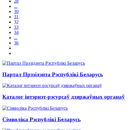
28
...
30
31
32
33
34
...
36
Партал Прэзідэнта Рэспублікі Беларусь
Каталог інтэрнэт-рэсурсаў дзяржаўных органаў
Сімволіка Рэспублікі Беларусь