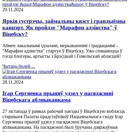
29.11.2024
Яркія сустрэчы, займальны квэст і грандыёзны
канцэрт. Як пройдзе "Марафон адзінства" ў
Віцебску?
Абмен лакальнымі ідэаламі, меркаваннямі і традыцыямі -
"Марафон адзінства" стартуе ў Віцебску. Ужо спяшаюцца ў
госці блогеры, артысты з Брэсцкай і Гомельскай абласцей!
Чытаць болей ...
28.11.2024
Ігар Сергяенка прыняў удзел у пасяджэнні
Віцебскага аблвыканкама
27 лістапада ў рамках рабочай паездкі ў Віцебскую вобласць
старшыня Палаты прадстаўнікоў Нацыянальнага сходу Ігар
Сергяенка прыняў удзел у пасяджэнні Віцебскага
аблвыканкама. На пасяджэнні былі ўручаны дзяржаўныя