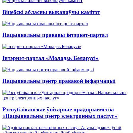
Віцебскі абласны выканаўчы камітэт
Нацыянальны прававы інтэрнэт-партал
Інтэрнэт-партал «Моладзь Беларусі»
Нацыянальны цэнтр прававой інфармацыі
Рэспубліканскае ўнітарнае прадпрыемства
«Нацыянальны цэнтр электронных паслуг»