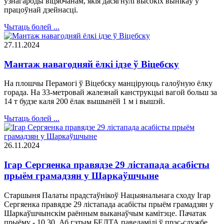
ўзнагароды віцябчанам, якія дасягнулі высокіх вынікаў у
працоўнай дзейнасці.
Чытаць болей ...
27.11.2024
Мантаж навагодняй ёлкі ідзе ў Віцебску
На плошчы Перамогі ў Віцебску манціруюць галоўную ёлку
горада. На 33-метровай жалезнай канструкцыі вагой больш за
14 т будзе каля 200 ёлак вышынёй 1 м і вышэй.
Чытаць болей ...
26.11.2024
Ігар Сергяенка правядзе 29 лістапада асабісты
прыём грамадзян у Шаркаўшчыне
Старшыня Палаты прадстаўнікоў Нацыянальнага сходу Ігар
Сергяенка правядзе 29 лістапада асабісты прыём грамадзян у
Шаркаўшчынскім раённым выканаўчым камітэце. Пачатак
прыёму - 10.30. Аб гэтым БЕЛТА паведамілі ў прэс-службе