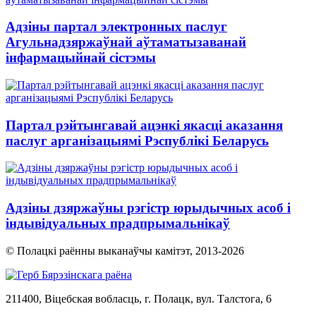
Адзіны партал электронных паслуг
Агульнадзяржаўнай аўтаматызаванай
інфармацыйнай сістэмы
Партал рэйтынгавай ацэнкі якасці аказання
паслуг арганізацыямі Рэспублікі Беларусь
Адзіны дзяржаўны рэгістр юрыдычных асоб і
індывідуальных прадпрымальнікаў
© Полацкі раённы выканаўчы камітэт, 2013-
2026
211400, Віцебская вобласць, г. Полацк, вул. Талстога, 6