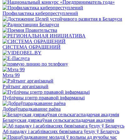
Профилактика киберпреступлений
СИСТЕМА ОБРАЩЕНИЙ
Мэта 99
Рэйтынг арганізацый
Публічны цэнтр прававой інфармацыі
Добраўпарадкаванне раёна
Беларуская дзяржаўная сельскагаспадарчая акадэмія
Аб парадку і асаблівасцях бязвізавага ўезду ў Беларусь