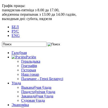
Графік працы:
панядзелак-пятніца з 8.00 да 17.00,
абедзенны перапынак з 13.00 да 14.00 гадзін,
выходныя дні: субота, нядзеля
БЕЛ
РУС
ENG
Галоўная
Рэгіён
Геральдыка
Геаграфія
Гісторыя
Наш гонар
Палачане - Героі Беларусі
Улада
Выканаўчая ўлада
Прадстаўнічая ўлада
Заканадаўчая ўлада
Судовая ўлада
Эканоміка