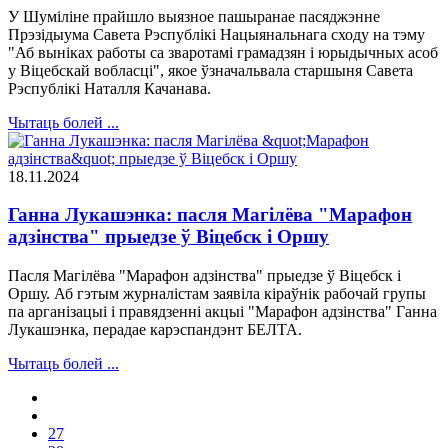
У Шуміліне прайшло выязное пашыранае пасяджэнне
Прэзідыума Савета Рэспублікі Нацыянальнага сходу на тэму
"Аб выніках работы са зваротамі грамадзян і юрыдычных асоб
у Віцебскай вобласці", якое ўзначальвала старшыня Савета
Рэспублікі Наталля Качанава.
Чытаць болей ...
18.11.2024
Ганна Лукашэнка: пасля Магілёва "Марафон
адзінства" прыедзе ў Віцебск і Оршу
Пасля Магілёва "Марафон адзінства" прыедзе ў Віцебск і
Оршу. Аб гэтым журналістам заявіла кіраўнік рабочай групы
па арганізацыі і правядзенні акцыі "Марафон адзінства" Ганна
Лукашэнка, перадае карэспандэнт БЕЛТА.
Чытаць болей ...
27