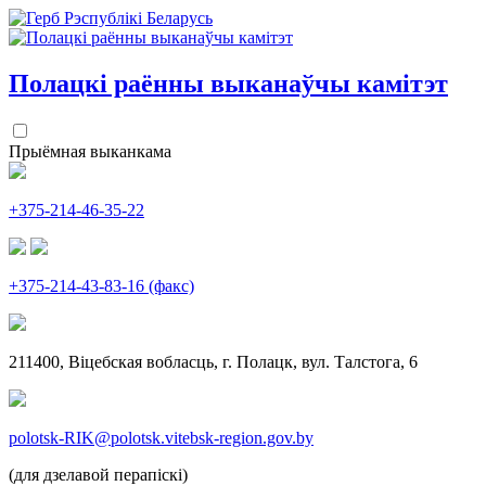
Полацкі раённы
выканаўчы камітэт
Прыёмная выканкама
+375-214-46-35-22
+375-214-43-83-16 (факс)
211400, Віцебская вобласць, г. Полацк, вул. Талстога, 6
polotsk-RIK@polotsk.vitebsk-region.gov.by
(для дзелавой перапіскі)