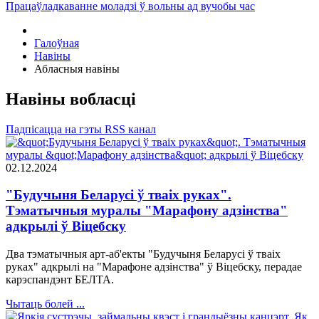
Працаўладкаванне моладзі ў вольны ад вучобы час
Галоўная
Навіны
Абласныя навіны
Навіны вобласці
Падпісацца на гэты RSS канал
02.12.2024
"Будучыня Беларусі ў тваіх руках".
Тэматычныя муралы "Марафону адзінства"
адкрылі ў Віцебску
Два тэматычныя арт-аб'екты "Будучыня Беларусі ў тваіх
руках" адкрылі на "Марафоне адзінства" ў Віцебску, перадае
карэспандэнт БЕЛТА.
Чытаць болей ...