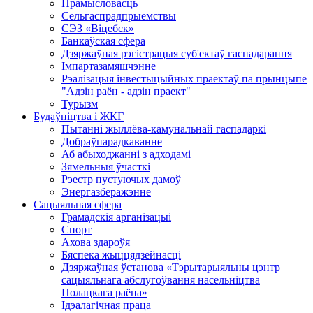
Прамысловасць
Сельгаспрадпрыемствы
СЭЗ «Віцебск»
Банкаўская сфера
Дзяржаўная рэгістрацыя суб'ектаў гаспадарання
Імпартазамяшчэнне
Рэалізацыя інвестыцыйных праектаў па прынцыпе
"Адзін раён - адзін праект"
Турызм
Будаўніцтва і ЖКГ
Пытанні жыллёва-камунальнай гаспадаркі
Добраўпарадкаванне
Аб абыходжанні з адходамі
Зямельныя ўчасткі
Рэестр пустуючых дамоў
Энергазберажэнне
Сацыяльная сфера
Грамадскія арганізацыі
Спорт
Ахова здароўя
Бяспека жыццядзейнасці
Дзяржаўная ўстанова «Тэрытарыяльны цэнтр
сацыяльнага абслугоўвання насельніцтва
Полацкага раёна»
Ідэалагічная праца