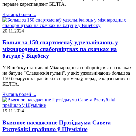
перадае карэспандэнт БЕЛТА.
Чытаць болей ...
20.11.2024
Больш за 150 спартсменаў удзельнічаюць у
міжнародных спаборніцтвах па скачках на
батуце ў Віцебску
У Віцебску стартавалі Міжнародныя спаборніцтвы па скачках
на батуце "Славянскія гульні", у якіх удзельнічаюць больш за
150 беларускіх і расійскіх спартсменаў, перадае карэспандэнт
БЕЛТА.
Чытаць болей ...
19.11.2024
Выязное пасяджэнне Прэзідыума Савета
Рэспублікі прайшло ў Шуміліне