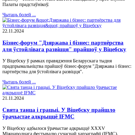
Палаты прадстаўнікоў.
Чытаць болей ...
22.11.2024
Бізнес-форум "Дзяржава і бізнес: партнёрства
для ўстойлівага развіцця" прайшоў у Віцебску
У Віцебску ў рамках правядзення Беларускага тыдня
прадпрымальніцтва прайшоў бізнес-форум "Дзяржава і бізнес:
партнёрства для ўстойлівага развіцця".
Чытаць болей ...
21.11.2024
Свята танца і грацыі. У Віцебску прайшло
ўрачыстае адкрыццё IFMC
У Віцебску адбылося ўрачыстае адкрыццё XXXV
Міжнароднага фестывалю сучаснай харэаграфіі (IFMC),