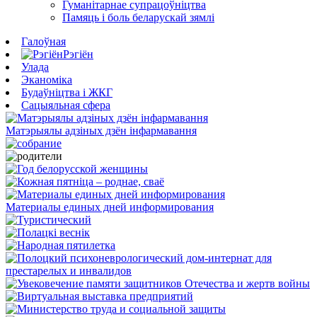
Гуманітарнае супрацоўніцтва
Памяць і боль беларускай зямлі
Галоўная
Рэгіён
Улада
Эканоміка
Будаўніцтва і ЖКГ
Сацыяльная сфера
Матэрыялы адзіных дзён інфармавання
Материалы единых дней информирования