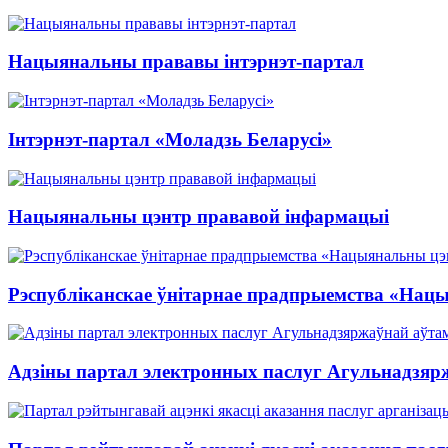
Нацыянальны прававы інтэрнэт-партал
Інтэрнэт-партал «Моладзь Беларусі»
Нацыянальны цэнтр прававой інфармацыі
Рэспубліканскае ўнітарнае прадпрыемства «Нац
Адзіны партал электронных паслуг Агульнадзяр