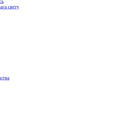
сь
ага свету
іцтва