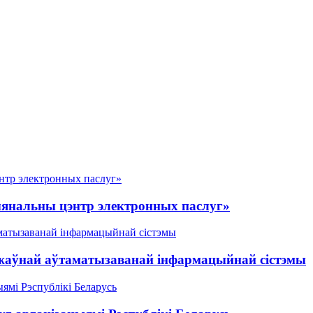
ыянальны цэнтр электронных паслуг»
жаўнай аўтаматызаванай інфармацыйнай сістэмы