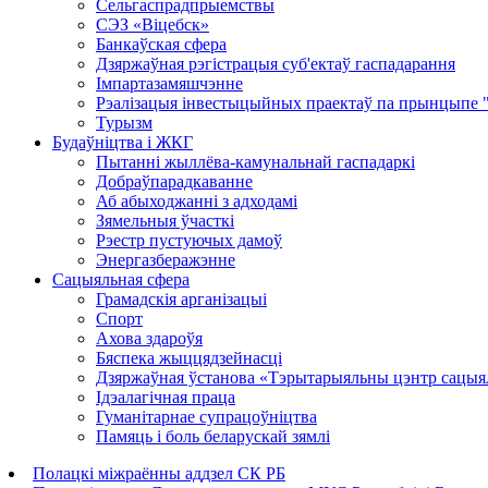
Сельгаспрадпрыемствы
СЭЗ «Віцебск»
Банкаўская сфера
Дзяржаўная рэгістрацыя суб'ектаў гаспадарання
Імпартазамяшчэнне
Рэалізацыя інвестыцыйных праектаў па прынцыпе "А
Турызм
Будаўніцтва і ЖКГ
Пытанні жыллёва-камунальнай гаспадаркі
Добраўпарадкаванне
Аб абыходжанні з адходамі
Зямельныя ўчасткі
Рэестр пустуючых дамоў
Энергазберажэнне
Сацыяльная сфера
Грамадскія арганізацыі
Спорт
Ахова здароўя
Бяспека жыццядзейнасці
Дзяржаўная ўстанова «Тэрытарыяльны цэнтр сацыял
Ідэалагічная праца
Гуманітарнае супрацоўніцтва
Памяць і боль беларускай зямлі
Полацкі міжраённы аддзел СК РБ