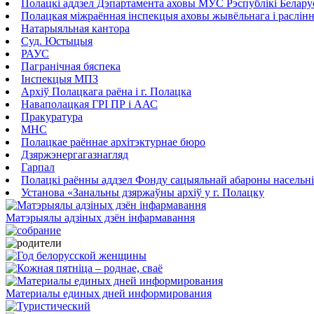
Полацкі аддзел Дэпартамента аховы МУС Рэспублікі Белару
Полацкая міжраённая інспекцыя аховы жывёльнага і раслінн
Натарыяльная кантора
Суд. Юстыцыя
РАУС
Пагранічная бяспека
Інспекцыя МПЗ
Архіў Полацкага раёна і г. Полацка
Наваполацкая ГРI ПР і ААС
Пракуратура
МНС
Полацкае раённае архітэктурнае бюро
Дзяржэнергагазнагляд
Гарпал
Полацкі раённы аддзел Фонду сацыяльнай абароны насельн
Установа «Занальны дзяржаўны архіў у г. Полацку
Матэрыялы адзіных дзён інфармавання
Материалы единых дней информирования