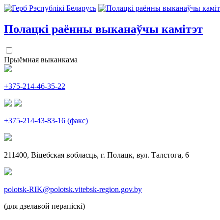
Полацкі раённы
выканаўчы камітэт
Прыёмная выканкама
+375-214-46-35-22
+375-214-43-83-16 (факс)
211400, Віцебская вобласць, г. Полацк, вул. Талстога, 6
polotsk-RIK@polotsk.vitebsk-region.gov.by
(для дзелавой перапіскі)