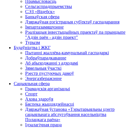
Прамысловасць
Сельгаспрадпрыемствы
СЭЗ «Віцебск»
Банкаўская сфера
Дзяржаўная рэгістрацыя суб'ектаў гаспадарання
Імпартазамяшчэнне
Рэалізацыя інвестыцыйных праектаў па прынцыпе
"Адзін раён - адзін праект"
Турызм
Будаўніцтва і ЖКГ
Пытанні жыллёва-камунальнай гаспадаркі
Добраўпарадкаванне
Аб абыходжанні з адходамі
Зямельныя ўчасткі
Рэестр пустуючых дамоў
Энергазберажэнне
Сацыяльная сфера
Грамадскія арганізацыі
Спорт
Ахова здароўя
Бяспека жыццядзейнасці
Дзяржаўная ўстанова «Тэрытарыяльны цэнтр
сацыяльнага абслугоўвання насельніцтва
Полацкага раёна»
Ідэалагічная праца