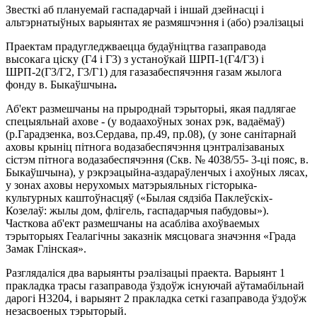
Звесткі аб плануемай гаспадарчай і іншай дзейнасці і
альтэрнатыўных варыянтах яе размяшчэння і (або) рэалізацыі
Праектам прадугледжваецца будаўніцтва газаправода
высокага ціску (Г4 і Г3) з устаноўкай ШРП-1(Г4/Г3) і
ШРП-2(Г3/Г2, Г3/Г1) для газазабеспячэння газам жылога
фонду в. Быкаўшчына
.
Аб'ект размешчаны на прыроднай тэрыторыі, якая падлягае
спецыяльнай ахове - (у водаахоўных зонах рэк, вадаёмаў)
(р.Гарадзенка, воз.Сердава, пр.49, пр.08), (у зоне санітарнай
аховы крыніц пітнога водазабеспячэння цэнтралізаваных
сістэм пітнога водазабеспячэння (Скв. № 4038/55- 3-ці пояс, в.
Быкаўшчына), у рэкрэацыйна-аздараўленчых і ахоўных лясах,
у зонах аховы нерухомых матэрыяльных гісторыка-
культурных каштоўнасцяў («Былая сядзіба Паклеўскіх-
Козелаў: жылы дом, флігель, гаспадарчыя пабудовы»).
Часткова аб'ект размешчаны на асабліва ахоўваемых
тэрыторыях Геалагічны заказнік мясцовага значэння «Града
Замак Глінская».
Разглядаліся два варыянты рэалізацыі праекта. Варыянт 1
пракладка трасы газаправода ўздоўж існуючай аўтамабільнай
дарогі Н3204, і варыянт 2 пракладка сеткі газаправода ўздоўж
незасвоеных тэрыторый.