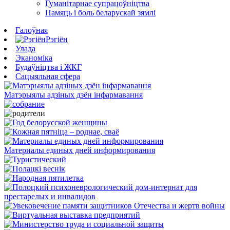
Гуманітарнае супрацоўніцтва
Памяць і боль беларускай зямлі
Галоўная
Рэгіён
Улада
Эканоміка
Будаўніцтва і ЖКГ
Сацыяльная сфера
Матэрыялы адзіных дзён інфармавання
Материалы единых дней информирования