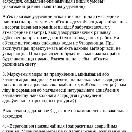
асяроддзя, сацыяльна-эканамічныя і іншыя ўмовы»
(паказваюцца віды і маштабы ўздзеяння)
Аб'ект аказвае ўздзеянне нізкай значнасці на атмасфернае
паветра (на праектуемым аб'екце адсутнічаюць арганізаваныя
і неарганізаваныя крыніцы выкідаў забруджваючых у
атмасфернае паветра), выкід забруджваючых рэчываў
адбываецца пры правядзенні пуска-наладачных работ. На
аб'екце вытворчыя сцёкавыя воды не ўтвараюцца. Пры
эксплуатацыі праектуемага аб'екта адходы вытворчасці не
ўтвараюцца. Пры правядзенні будаўніча-мантажных работ
будзе аказвацца прамое ўздзеянне на глебы і аб'екты
расліннага свету.
3. Мяркуемыя меры па прадухіленні, мінімізацыі або
кампенсацыі шкоднага ўздзеяння на навакольнае асяроддзе і
паляпшэнне сацыяльна-эканамічных умоў (указваецца ў тым
ліку інфармацыя аб магчымасці натуральнага аднаўлення
кампанентаў навакольнага асяроддзя і ўзнаўлення
аднаўляльных прыродных рэсурсаў).
Выключана дадатковае ўздзеянне на кампаненты навакольнага
асяроддзя
4. «Верагодныя надзвычайныя і запраектныя аварыйныя
сітуацыі. Мяркуемыя меры па іх папярэджанні, рэагаванні на