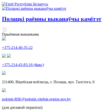
Полацкі раённы
выканаўчы камітэт
Прыёмная выканкама
+375-214-46-35-22
+375-214-43-83-16 (факс)
211400, Віцебская вобласць, г. Полацк, вул. Талстога, 6
polotsk-RIK@polotsk.vitebsk-region.gov.by
(для дзелавой перапіскі)