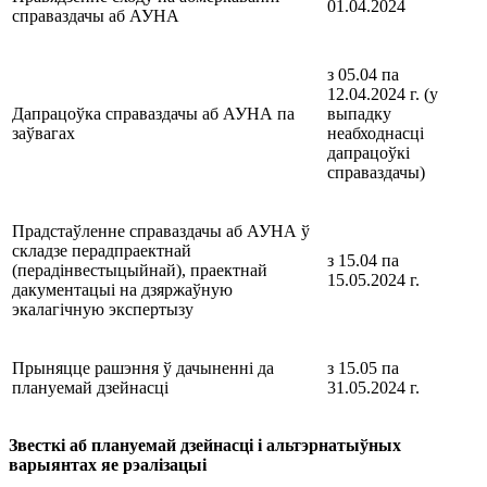
01.04.2024
справаздачы аб АУНА
з 05.04 па
12.04.2024 г. (у
Дапрацоўка справаздачы аб АУНА па
выпадку
заўвагах
неабходнасці
дапрацоўкі
справаздачы)
Прадстаўленне справаздачы аб АУНА ў
складзе перадпраектнай
з 15.04 па
(перадінвестыцыйнай), праектнай
15.05.2024 г.
дакументацыі на дзяржаўную
экалагічную экспертызу
Прыняцце рашэння ў дачыненні да
з 15.05 па
плануемай дзейнасці
31.05.2024 г.
Звесткі аб плануемай дзейнасці і альтэрнатыўных
варыянтах яе рэалізацыі