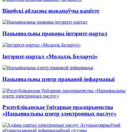
Віцебскі абласны выканаўчы камітэт
Нацыянальны прававы інтэрнэт-партал
Інтэрнэт-партал «Моладзь Беларусі»
Нацыянальны цэнтр прававой інфармацыі
Рэспубліканскае ўнітарнае прадпрыемства
«Нацыянальны цэнтр электронных паслуг»