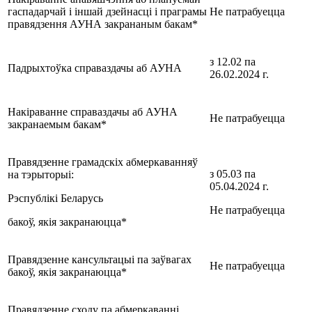
гаспадарчай і іншай дзейнасці і праграмы
Не патрабуецца
правядзення АУНА закрананым бакам*
з 12.02 па
Падрыхтоўка справаздачы аб АУНА
26.02.2024 г.
Накiраванне справаздачы аб АУНА
Не патрабуецца
закранаемым бакам*
Правядзенне грамадскіх абмеркаванняў
з 05.03 па
на тэрыторыі:
05.04.2024 г.
Рэспублікі Беларусь
Не патрабуецца
бакоў, якія закранаюцца*
Правядзенне кансультацыі па заўвагах
Не патрабуецца
бакоў, якія закранаюцца*
Правядзенне сходу па абмеркаванні