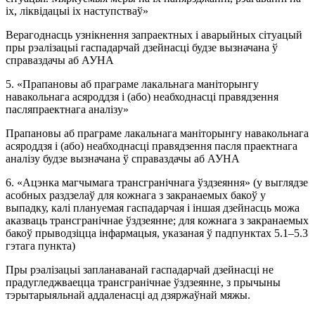
іх, ліквідацыі іх наступстваў»
Верагоднасць узнікнення запраектных і аварыйных сітуацый
пры рэалізацыі гаспадарчай дзейнасці будзе вызначана ў
справаздачы аб АУНА
5. «Прапановы аб праграме лакальнага маніторынгу
навакольнага асяроддзя і (або) неабходнасці правядзення
пасляпраектнага аналізу»
Прапановы аб праграме лакальнага маніторынгу навакольнага
асяроддзя і (або) неабходнасці правядзення пасля праектнага
аналізу будзе вызначана ў справаздачы аб АУНА
6. «Ацэнка магчымага трансгранічнага ўздзеяння» (у выглядзе
асобных раздзелаў для кожнага з закранаемых бакоў у
выпадку, калі плануемая гаспадарчая і іншая дзейнасць можа
аказваць трансгранічнае ўздзеянне; для кожнага з закранаемых
бакоў прыводзіцца інфармацыя, указаная ў падпунктах 5.1–5.3
гэтага пункта)
Пры рэалізацыі запланаванай гаспадарчай дзейнасці не
прадугледжваецца трансгранічнае ўздзеянне, з прычыны
тэрытарыяльнай аддаленасці ад дзяржаўнай мяжы.