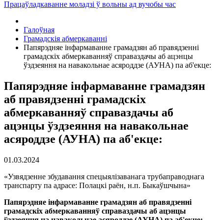
Працаўладкаванне моладзі ў вольны ад вучобы час
Галоўная
Грамадскія абмеркаваннi
Папярэдняе інфармаванне грамадзян аб правядзенні
грамадскіх абмеркаванняў справаздачы аб ацэнцы
ўздзеяння на навакольнае асяроддзе (АУНА) па аб'екце:
Папярэдняе інфармаванне грамадзян
аб правядзенні грамадскіх
абмеркаванняў справаздачы аб
ацэнцы ўздзеяння на навакольнае
асяроддзе (АУНА) па аб'екце:
01.03.2024
«Узвядзенне збудавання спецыялізаванага трубаправоднага
транспарту па адрасе: Полацкі раён, н.п. Быкаўшчына»
Папярэдняе інфармаванне грамадзян аб правядзенні
грамадскіх абмеркаванняў справаздачы аб ацэнцы
ўздзеяння на навакольнае асяроддзе (АУНА) па аб'екце: