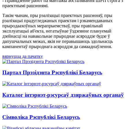
- Правядзенне работ па мантажы абсталявання ШРП строга з
праектнымі рашэннямі.
Такім чынам, пры рэалізацыі праектных рашэнняў, пры
рэалізацыі прадугледжаных праектам і рэкамендаваных
прыродаахоўных мерапрыемстваў, пры правільнай
эксплуатацыі аб'екта, негатыўнае ўздзеянне плануемай
дзейнасці на навакольнае прыроднае асяроддзе будзе ў
дапушчальных межах, якія не перавышаюць здольнасць
кампанентаў прыроднага асяроддзя да самааднаўлення.
вярнуцца да пачатку
Партал Прэзідэнта Рэспублікі Беларусь
Каталог інтэрнэт-рэсурсаў дзяржаўных органаў
Сімволіка Рэспублікі Беларусь