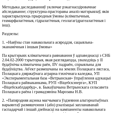
Методыка даследаванняў уключае рэкагнасцiровачнае
абследаванне; структурна-прасторавы аналіз матэрыялаў, якія
характарызуюць прыродныя ўмовы (кліматычныя,
геамарфалагічныя, гідралагічныя, геолагагідрагеалагічныя і
iнш).
Раздзелы:
1. «Наяўны стан навакольнага асяроддзя, сацыяльна-
эканамічныя і іншыя ўмовы»
Па крытэрыях кліматычнага раянавання ў адпаведнасці з СНБ
2.04.02-2000 тэрыторыя, якая разглядаецца, уваходзіць у II
будаўнічы кліматычны раён, ІІV падраён, спрыяльны для
будаўніцтва. Аб'ект размешчаны на землях Полацкага лясгаса,
Полацкага дзяржаўнага аграрна-тэхнічнага каледжа, УП
«Эксперыментальная база «Ветрынская» ўпраўлення адукацыі
Полацкага райвыканкама, РУП «Віцебскэнерга», КУП
«Віцебскаблдарбуд», в. Быкаўшчына Ветрынскага сельсавета
Полацкага раёна і грамадзяніна Марозава Н.В.
2. «Папярэдняя ацэнка магчымага ўздзеяння альтэрнатыўных
варыянтаў размяшчэння і (або) рэалізацыі запланаванай
гаспадарчай і іншай дзейнасці на кампаненты навакольнага