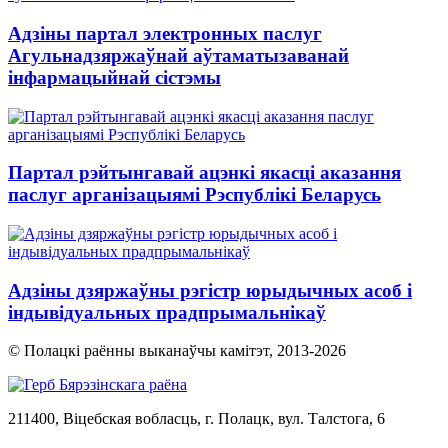
Адзіны партал электронных паслуг
Агульнадзяржаўнай аўтаматызаванай
інфармацыйнай сістэмы
Партал рэйтынгавай ацэнкі якасці аказання
паслуг арганізацыямі Рэспублікі Беларусь
Адзіны дзяржаўны рэгістр юрыдычных асоб і
індывідуальных прадпрымальнікаў
© Полацкі раённы выканаўчы камітэт, 2013-
2026
211400, Віцебская вобласць, г. Полацк, вул. Талстога, 6