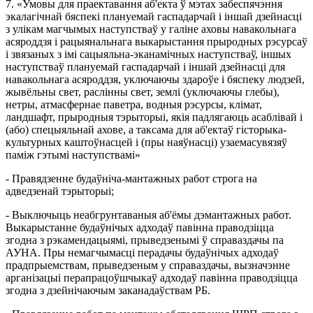
7. «Умовы для праектавання аб'екта ў мэтах забеспячэння
экалагічнай бяспекі плануемай гаспадарчай і іншай дзейнасці
з улікам магчымых наступстваў у галіне аховы навакольнага
асяроддзя і рацыянальнага выкарыстання прыродных рэсурсаў
і звязаных з імі сацыяльна-эканамічных наступстваў, іншых
наступстваў плануемай гаспадарчай і іншай дзейнасці для
навакольнага асяроддзя, уключаючы здароўе і бяспеку людзей,
жывёльны свет, раслінны свет, землі (уключаючы глебы),
нетры, атмасфернае паветра, водныя рэсурсы, клімат,
ландшафт, прыродныя тэрыторыі, якія падлягаюць асаблівай і
(або) спецыяльнай ахове, а таксама для аб'ектаў гісторыка-
культурных каштоўнасцей і (пры наяўнасці) узаемасувязяў
паміж гэтымі наступствамі»
- Правядзенне будаўніча-мантажных работ строга на
адведзенай тэрыторыі;
- Выключыць неабгрунтаваныя аб'ёмы дэмантажных работ.
Выкарыстанне будаўнічых адходаў павінна праводзіцца
згодна з рэкамендацыямі, прыведзенымі ў справаздачы па
АУНА. Пры немагчымасці перадачы будаўнічых адходаў
прадпрыемствам, прыведзеным у справаздачы, вызначэнне
арганізацыі перапрацоўшчыкаў адходаў павінна праводзіцца
згодна з дзейнiчаючым заканадаўствам РБ.