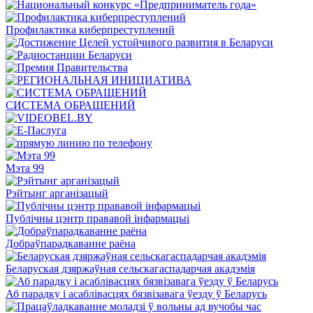
Профилактика киберпреступлений
СИСТЕМА ОБРАЩЕНИЙ
Мэта 99
Рэйтынг арганізацый
Публічны цэнтр прававой інфармацыі
Добраўпарадкаванне раёна
Беларуская дзяржаўная сельскагаспадарчая акадэмія
Аб парадку і асаблівасцях бязвізавага ўезду ў Беларусь