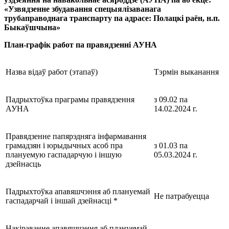
«Узвядзенне збудавання спецыялізаванага
трубаправоднага транспарту па адрасе: Полацкі раён, н.п.
Быкаўшчына»
План-графік работ па правядзенні АУНА
Назва відаў работ (этапаў)
Тэрмін выканання
Падрыхтоўка праграмы правядзення
з 09.02 па
АУНА
14.02.2024 г.
Правядзенне папярэдняга інфармавання
грамадзян і юрыдычных асоб пра
з 01.03 па
плануемую гаспадарчую і іншую
05.03.2024 г.
дзейнасць
Падрыхтоўка апавяшчэння аб плануемай
Не патрабуецца
гаспадарчай і іншай дзейнасці *
Накiраванне апавяшчэння аб плануемай