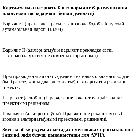
Карта-схема альтэрнатыўных варыянтаў размяшчэння
плануемай гаспадарчай і іншай дзейнасці
Варыянт I (пракладка трасы газаправода ўздоўж існуючай
аўтамабільнай дарогі Н3204)
Варыянт II (альтэрнатыўны варыянт пракладка сеткі
газаправода ўздоўж незасвоеных тэрыторый)
Пры правядзенні ацэнкі ўздзеяння на навакольнае асяроддзе
былі разгледжаны два альтэрнатыўныя варыянты рэалізацыі
праекта.
I варыянт (асноўны) Правядзенне рэканструкцыі згодна з
праектнымі рашэннямі.
II варыянт (альтэрнатыўны). Правядзенне рэканструкцыі
згодна з альтэрнатыўнымі праектнымі рашэннямі.
Звесткі аб мяркуемых метадах і методыках прагназавання
і ацэнкі, якія будуць выкарыстаны для АУНА