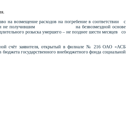
я.
аво на возмещение расходов на погребение в соответствии с
заболеваний) и не получившим на безвозмездной основе
длительного розыска умершего – не позднее шести месяцев со
адной счёт заявителя, открытый в филиале № 216 ОАО «АСБ
ств бюджета государственного внебюджетного фонда социальной