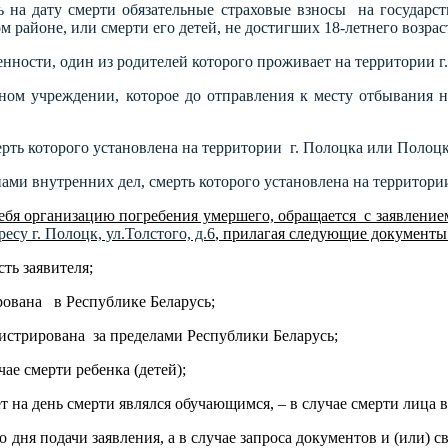
сь на дату смерти обязательные страховые взносы на государст
 районе, или смерти его детей, не достигших 18-летнего возраст
енности, один из родителей которого проживает на территории 
ьном учреждении, которое до отправления к месту отбывания 
ерть которого установлена на территории г. Полоцка или Полоцк
нами внутренних дел, смерть которого установлена на территори
себя организацию погребения умершего, обращается с заявлением
ресу г. Полоцк, ул.Толстого, д.6
, прилагая следующие документы
ь заявителя;
рована в Республике Беларусь;
гистрирована за пределами Республики Беларусь;
ае смерти ребенка (детей);
т на день смерти являлся обучающимся, – в случае смерти лица в 
о дня подачи заявления, а в случае запроса документов и (или)