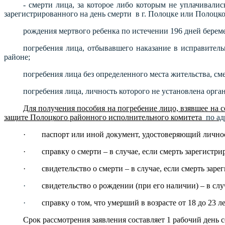
- смерти лица, за которое либо которым не уплачивали
зарегистрированного на день смерти в г. Полоцке или Полоцком
рождения мертвого ребенка по истечении 196 дней берем
погребения лица, отбывавшего наказание в исправител
районе;
погребения лица без определенного места жительства, см
погребения лица, личность которого не установлена орга
Для получения пособия на погребение лицо, взявшее на 
защите Полоцкого районного исполнительного комитета
по ад
· паспорт или иной документ, удостоверяющий личност
· справку о смерти – в случае, если смерть зарегистри
· свидетельство о смерти – в случае, если смерть заре
·
свидетельство о рождении (при его наличии) – в случ
·
справку о том, что умерший в возрасте от 18 до 23 ле
Срок рассмотрения заявления составляет 1 рабочий день с